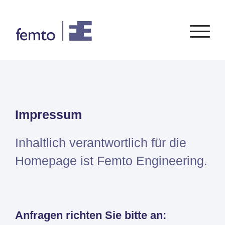
Consultancy
Software
Impressum
CONSULTANCY SERVICES
SIEMENS
SOFTWARE
PORTFOLIO
ENABLEMENT
FEA
Simcenter
Advice
Inhaltlich verantwortlich für die
CFD
Femap
Training
System Simulations
Homepage ist Femto Engineering.
Simcenter
Support
Design optimization
3D
Certification
Simcenter
STAR-
Anfragen richten Sie bitte an:
CCM+