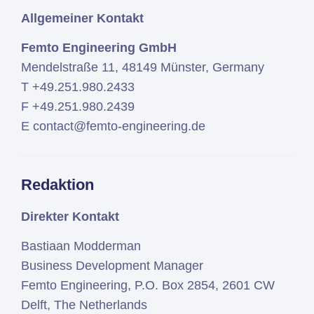
Simcenter
Allgemeiner Kontakt
Amesim
Femto Engineering GmbH
HEEDS
Mendelstraße 11, 48149 Münster, Germany
SDC
T +49.251.980.2433
Verifier
F +49.251.980.2439
Altair
E contact@femto-engineering.de
HyperWorks
Altair
PhysicsAI
Redaktion
Altair
SimSolid
Direkter Kontakt
Bastiaan Modderman
Femto is Expert Partner of
Business Development Manager
Siemens
Femto Engineering, P.O. Box 2854, 2601 CW
Delft, The Netherlands