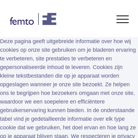
Deze pagina geeft uitgebreide informatie over hoe wij
cookies op onze site gebruiken om je bladeren ervaring
Consultancy
Software
te verbeteren, site prestaties te verbeteren en
gepersonaliseerde inhoud te leveren. Cookies zijn
CONSULTANCY SERVICES
SIEMENS
SOFTWARE
PORTFOLIO
ENABLEMENT
kleine tekstbestanden die op je apparaat worden
FEA
opgeslagen wanneer je onze site bezoekt. Ze helpen
Simcenter
Advice
CFD
ons te begrijpen hoe bezoekers omgaan met onze site,
Femap
Training
System Simulations
waardoor we een soepelere en efficiëntere
Simcenter
Support
Design optimization
gebruikerservaring kunnen bieden. In de onderstaande
3D
Certification
tabel vind je gedetailleerde informatie over elk type
Simcenter
cookie dat we gebruiken, het doel ervan en hoe lang ze
STAR-
op je apparaat blijven staan. We respecteren je privacy
CCM+